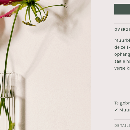
OVERZ
Muurbl
de zelf
ophange
saaie h
verse k
Te gebr
✓ Muur
DETAIL