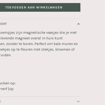
TOEVOEGEN AAN WINKELWAGEN
ICHT
oempjes zijn magnetische vaasjes die je met
klevende magneet overal in huis kunt
n, zonder te boren. Perfect om kale muren en
oekjes op te fleuren met stekjes, bloemen of
ruiden.
uiken op:
verf (op
S