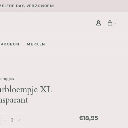
DEZELFDE DAG VERZONDEN!
0
KADOBON
MERKEN
oempjes
rbloempje XL
nsparant
€18,95
-
+