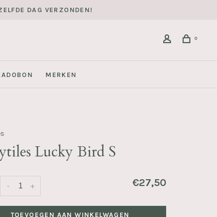
DEZELFDE DAG VERZONDEN!
0
KADOBON
MERKEN
es
ytiles Lucky Bird S
€27,50
-
+
TOEVOEGEN AAN WINKELWAGEN