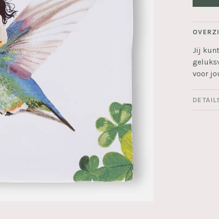
OVERZ
Jij kun
geluks
voor jo
DETAIL