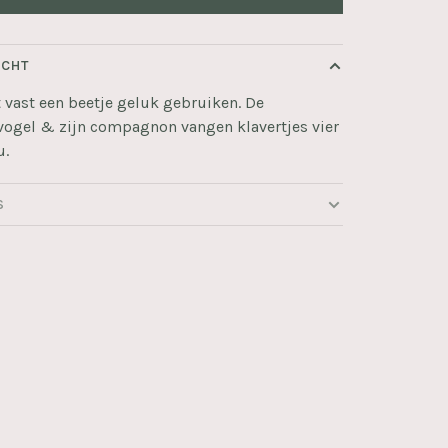
ICHT
t vast een beetje geluk gebruiken. De
vogel & zijn compagnon vangen klavertjes vier
u.
S