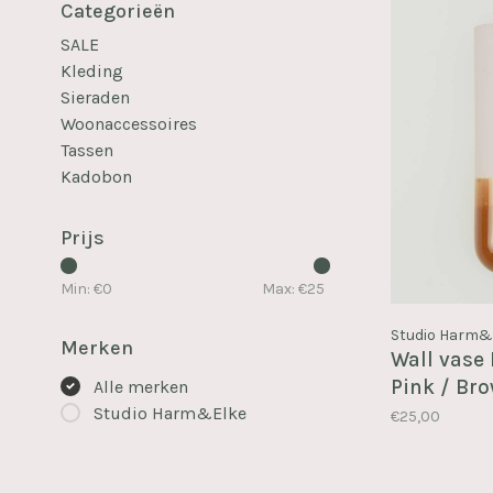
Categorieën
SALE
Kleding
Sieraden
Woonaccessoires
Tassen
Kadobon
Prijs
Min: €
0
Max: €
25
Studio Harm&
Merken
Wall vase 
Pink / Br
Alle merken
Studio Harm&Elke
€25,00