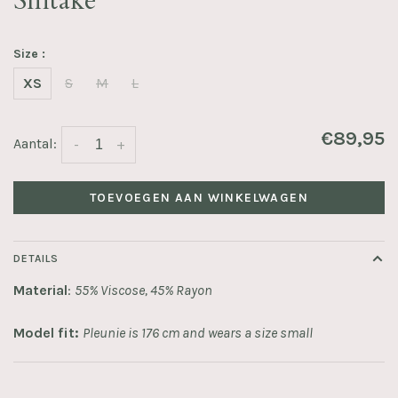
Shitake
Size :
XS
S
M
L
€89,95
Aantal:
-
+
TOEVOEGEN AAN WINKELWAGEN
DETAILS
Material
:
55% Viscose, 45% Rayon
Model fit:
Pleunie is 176 cm and wears a size small