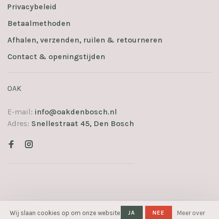
Privacybeleid
Betaalmethoden
Afhalen, verzenden, ruilen & retourneren
Contact & openingstijden
OAK
E-mail:
info@oakdenbosch.nl
Adres:
Snellestraat 45, Den Bosch
© Copyright 2026 OAK
- Powered
Wij slaan cookies op om onze website
JA
NEE
Meer over