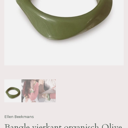
Ellen Beekmans
Bangle vierkant organisch Olive