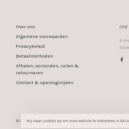
Over ons
OAK
Algemene voorwaarden
E-ma
Privacybeleid
Adre
Betaalmethoden
Afhalen, verzenden, ruilen &
retourneren
Contact & openingstijden
Wij slaan cookies op om onze website te verbeteren. Is dat 
© Copyright 2026 OAK
- Powered by
Lightspeed
- Theme by
Huys