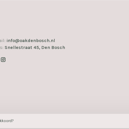
il:
info@oakdenbosch.nl
s:
Snellestraat 45, Den Bosch
akkoord?
mans.me