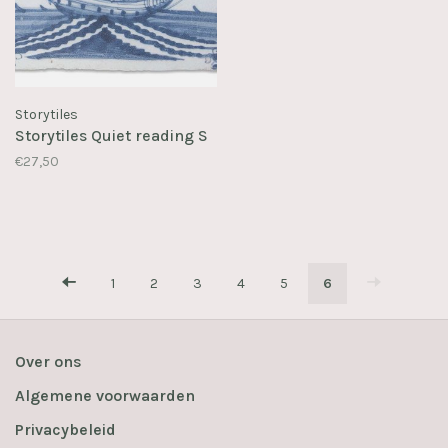
Storytiles
Storytiles Quiet reading S
€27,50
1
2
3
4
5
6
Over ons
Algemene voorwaarden
Privacybeleid