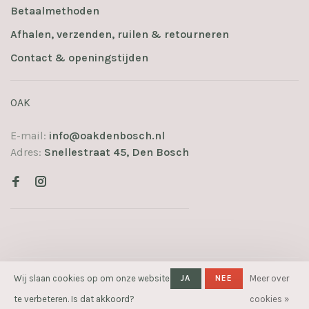
Betaalmethoden
Afhalen, verzenden, ruilen & retourneren
Contact & openingstijden
OAK
E-mail:
info@oakdenbosch.nl
Adres:
Snellestraat 45, Den Bosch
© Copyright 2026 OAK
- Powered
Wij slaan cookies op om onze website
JA
NEE
Meer over
by
Lightspeed
- Theme by
te verbeteren. Is dat akkoord?
cookies »
Huysmans.me