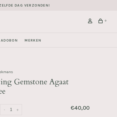
DEZELFDE DAG VERZONDEN!
0
KADOBON
MERKEN
eekmans
ting Gemstone Agaat
ee
€40,00
-
+