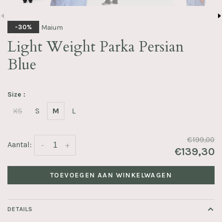
Maium
-30%
Light Weight Parka Persian
Blue
Size :
XS
S
M
L
€199,00
Aantal:
-
+
€139,30
TOEVOEGEN AAN WINKELWAGEN
DETAILS