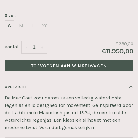
Size :
S
M
L
XS
€239,00
Aantal:
-
+
€11.950,00
TOEVOEGEN AAN WINKELWAGEN
OVERZICHT
De Mac Coat voor dames is een volledig waterdichte
regenjas en is designed for movement. Geïnspireerd door
de traditionele Macintosh-jas uit 1824, de eerste echte
waterdichte regenjas. Een klassiek silhouet met een
moderne twist. Verandert gemakkelijk in