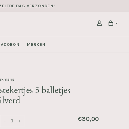
DEZELFDE DAG VERZONDEN!
0
KADOBON
MERKEN
eekmans
tekertjes 5 balletjes
ilverd
€30,00
-
+