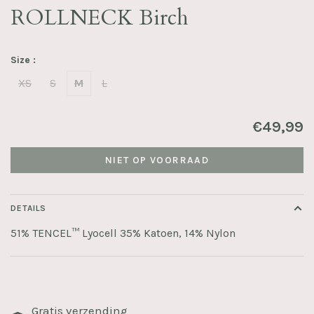
ROLLNECK Birch
Size :
XS
S
M
L
€49,99
NIET OP VOORRAAD
DETAILS
51% TENCEL™ Lyocell 35% Katoen, 14% Nylon
Gratis verzending