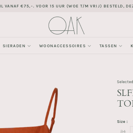
L VANAF €75,-. VOOR 15 UUR (WOE T/M VRIJ) BESTELD, 
SIERADEN
WOONACCESSOIRES
TASSEN
Selecte
SL
TOP
Size :
34