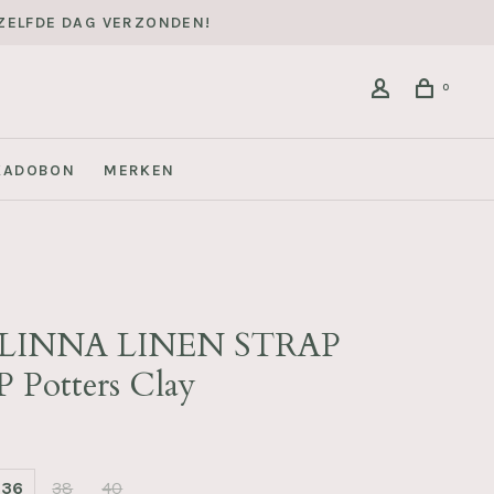
DEZELFDE DAG VERZONDEN!
0
KADOBON
MERKEN
d
FLINNA LINEN STRAP
 Potters Clay
36
38
40