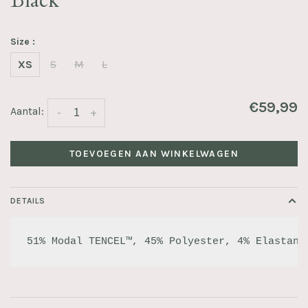
Black
Size :
XS
S
M
L
€59,99
Aantal:
-
+
TOEVOEGEN AAN WINKELWAGEN
DETAILS
51% Modal TENCEL™, 45% Polyester, 4% Elastane