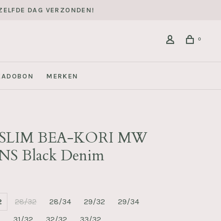
DEZELFDE DAG VERZONDEN!
0
KADOBON
MERKEN
FSLIM BEA-KORI MW
NS Black Denim
2
28/32
28/34
29/32
29/34
2
31/32
32/32
33/32