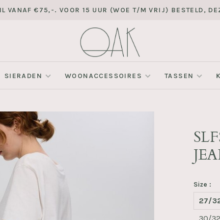
L VANAF €75,-. VOOR 15 UUR (WOE T/M VRIJ) BESTELD, 
SIERADEN
WOONACCESSOIRES
TASSEN
SL
JEA
Size :
27/3
30/3