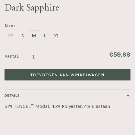
Dark Sapphire
Size :
XS
S
M
L
XL
€59,99
Aantal:
-
+
TOEVOEGEN AAN WINKELWAGEN
DETAILS
51% TENCEL™ Modal, 45% Polyester, 4% Elastaan