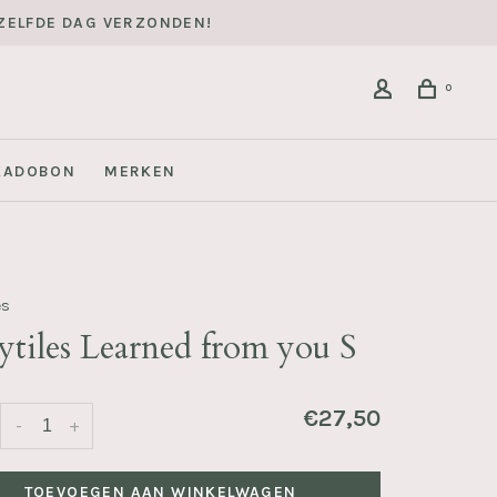
DEZELFDE DAG VERZONDEN!
0
KADOBON
MERKEN
es
ytiles Learned from you S
€27,50
-
+
TOEVOEGEN AAN WINKELWAGEN