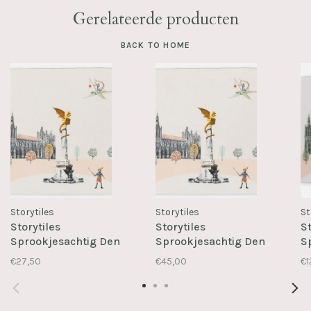
Gerelateerde producten
BACK TO HOME
Storytiles
Storytiles
St
Storytiles
Storytiles
St
Sprookjesachtig Den
Sprookjesachtig Den
S
Bosch S
Bosch M
B
€27,50
€45,00
€1