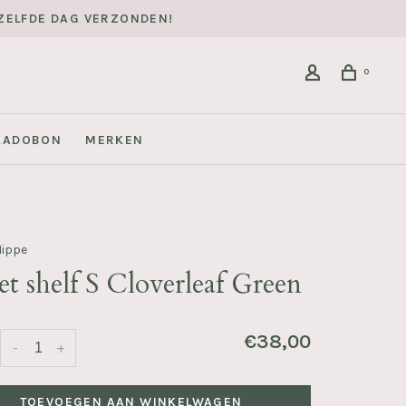
DEZELFDE DAG VERZONDEN!
0
KADOBON
MERKEN
Mippe
t shelf S Cloverleaf Green
€38,00
-
+
TOEVOEGEN AAN WINKELWAGEN