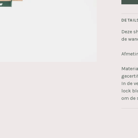
DETAIL
Deze sh
de wan
Afmetin
Materia
gecerti
In de v
lock bl
om de s