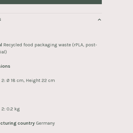
S
l
Recycled food packaging waste (rPLA, post-
ial)
ions
 2: Ø 18 cm, Height 22 cm
t
 2: 0.2 kg
cturing country
Germany