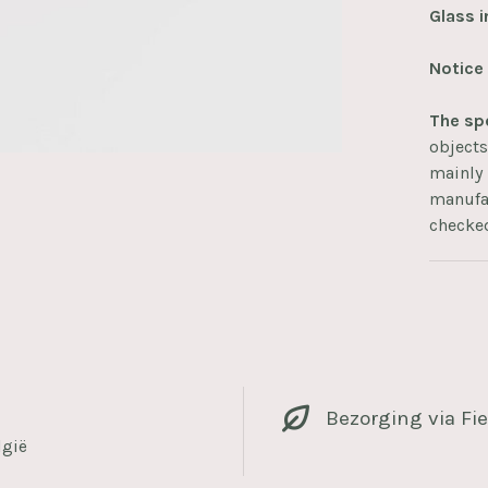
Glass i
Notice
The spe
object
mainly 
manufac
checke
Bezorging via Fie
lgië