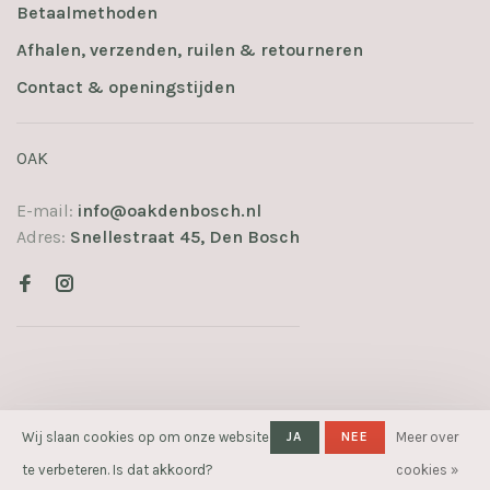
Betaalmethoden
Afhalen, verzenden, ruilen & retourneren
Contact & openingstijden
OAK
E-mail:
info@oakdenbosch.nl
Adres:
Snellestraat 45, Den Bosch
Wij slaan cookies op om onze website
JA
NEE
Meer over
© Copyright 2026 OAK
- Powered
by
Lightspeed
- Theme by
te verbeteren. Is dat akkoord?
cookies »
Huysmans.me