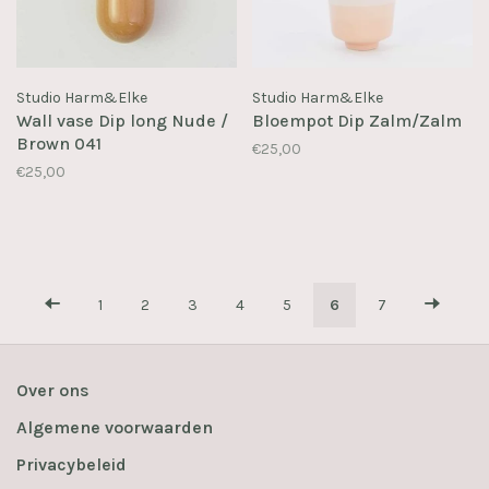
Studio Harm&Elke
Studio Harm&Elke
Wall vase Dip long Nude /
Bloempot Dip Zalm/Zalm
Brown 041
€25,00
€25,00
1
2
3
4
5
6
7
Over ons
Algemene voorwaarden
Privacybeleid