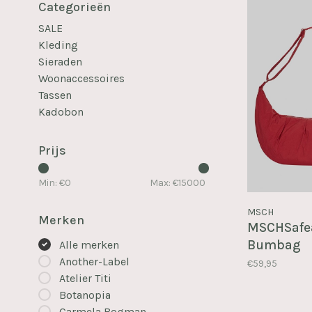
Categorieën
SALE
Kleding
Sieraden
Woonaccessoires
Tassen
Kadobon
Prijs
Min: €
0
Max: €
15000
MSCH
Merken
MSCHSafea
Bumbag
Alle merken
Another-Label
€59,95
Atelier Titi
Botanopia
Carmela Bogman