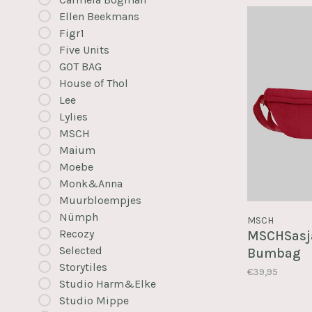
Ellen Beekmans
Figr1
Five Units
GOT BAG
House of Thol
Lee
Lylies
MSCH
Maium
Moebe
Monk&Anna
Muurbloempjes
Nümph
MSCH
Recozy
MSCHSasj
Selected
Bumbag
Storytiles
€39,95
Studio Harm&Elke
Studio Mippe