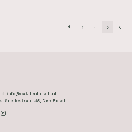
1
4
5
6
il:
info@oakdenbosch.nl
s:
Snellestraat 45, Den Bosch