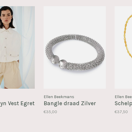
Ellen Beekmans
Ellen B
yn Vest Egret
Bangle draad Zilver
Schelp
€35,00
€37,50