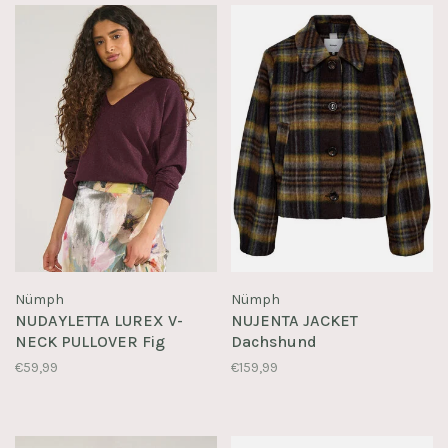
Nümph
Nümph
NUDAYLETTA LUREX V-
NUJENTA JACKET
NECK PULLOVER Fig
Dachshund
€59,99
€159,99