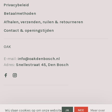
Privacybeleid
Betaalmethoden
Afhalen, verzenden, ruilen & retourneren
Contact & openingstijden
OAK
E-mail:
info@oakdenbosch.nl
Adres:
Snellestraat 45, Den Bosch
© Copyright 2026 OAK
- Powered
Wij slaan cookies op om onze website
JA
NEE
Meer over