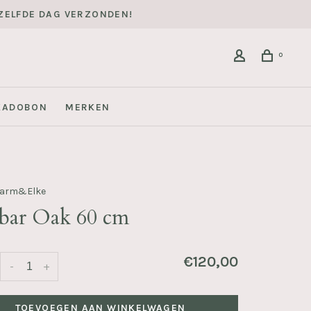
DEZELFDE DAG VERZONDEN!
0
KADOBON
MERKEN
Harm&Elke
 bar Oak 60 cm
€120,00
-
+
TOEVOEGEN AAN WINKELWAGEN