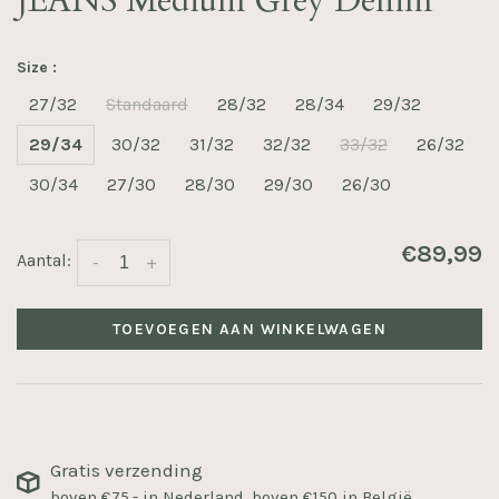
JEANS Medium Grey Denim
Size :
27/32
Standaard
28/32
28/34
29/32
29/34
30/32
31/32
32/32
33/32
26/32
30/34
27/30
28/30
29/30
26/30
€89,99
Aantal:
-
+
TOEVOEGEN AAN WINKELWAGEN
Gratis verzending
boven €75,- in Nederland, boven €150 in België