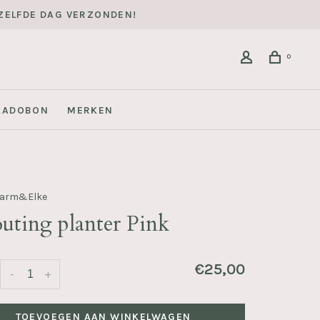
DEZELFDE DAG VERZONDEN!
0
KADOBON
MERKEN
Harm&Elke
uting planter Pink
€25,00
-
+
TOEVOEGEN AAN WINKELWAGEN