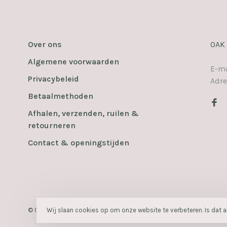
Over ons
OAK
Algemene voorwaarden
E-ma
Privacybeleid
Adre
Betaalmethoden
Afhalen, verzenden, ruilen &
retourneren
Contact & openingstijden
Wij slaan cookies op om onze website te verbeteren. Is dat 
© Copyright 2026 OAK
- Powered by
Lightspeed
- Theme by
Huys