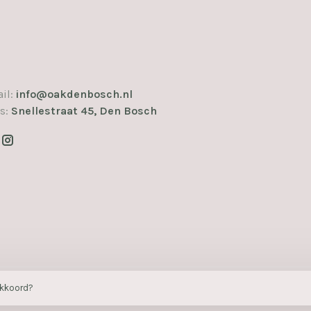
il:
info@oakdenbosch.nl
s:
Snellestraat 45, Den Bosch
akkoord?
mans.me