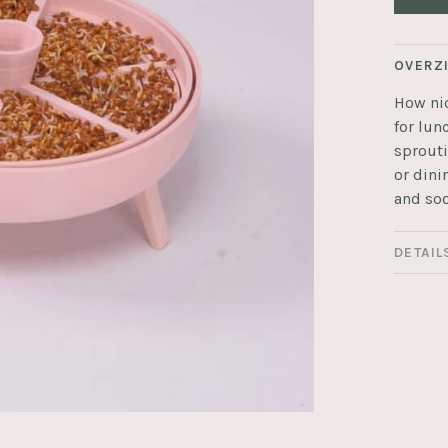
OVERZ
How nic
for lun
sprouti
or dini
and soo
DETAIL