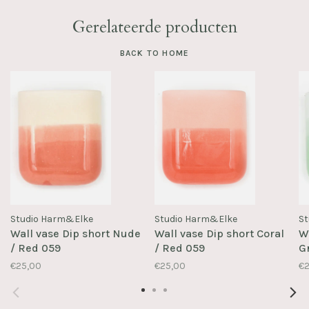
Gerelateerde producten
BACK TO HOME
Studio Harm&Elke
Studio Harm&Elke
St
Wall vase Dip short Nude
Wall vase Dip short Coral
Wa
/ Red 059
/ Red 059
G
€25,00
€25,00
€2