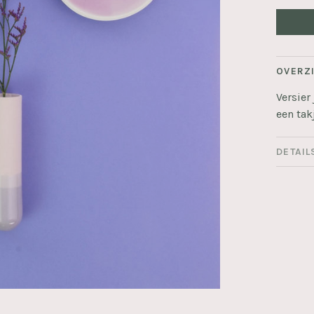
OVERZ
Versie
een tak
DETAIL