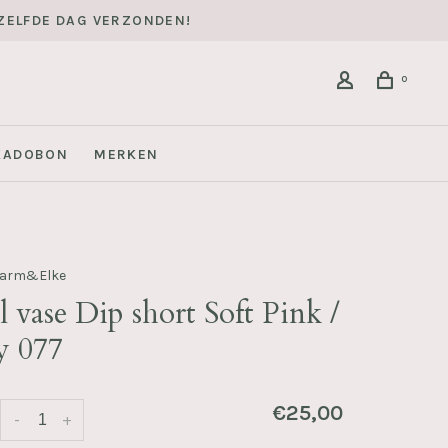
DEZELFDE DAG VERZONDEN!
0
KADOBON
MERKEN
Harm&Elke
 vase Dip short Soft Pink /
y 077
€25,00
-
+