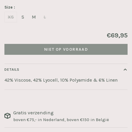
Size :
XS
S
M
L
€69,95
NIET OP VOORRAAD
DETAILS
42% Viscose, 42% Lyocell, 10% Polyamide & 6% Linen
Gratis verzending
boven €75,- in Nederland, boven €150 in België