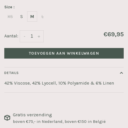
Size :
XS
S
M
L
€69,95
Aantal:
-
+
TOEVOEGEN AAN WINKELWAGEN
DETAILS
42% Viscose, 42% Lyocell, 10% Polyamide & 6% Linen
Gratis verzending
boven €75,- in Nederland, boven €150 in België