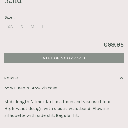
Sand
Size :
XS
S
M
L
€69,95
NIET OP VOORRAAD
DETAILS
55% Linen & 45% Viscose
Midi-length A-line skirt in a linen and viscose blend.
High-waist design with elastic waistband. Flowing
silhouette with side slit. Regular fit.