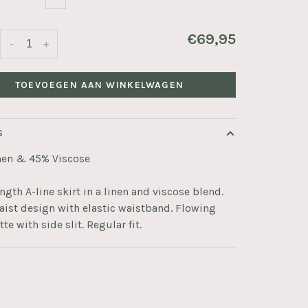
€69,95
-
+
TOEVOEGEN AAN WINKELWAGEN
S
nen & 45% Viscose
ngth A-line skirt in a linen and viscose blend.
ist design with elastic waistband. Flowing
te with side slit. Regular fit.