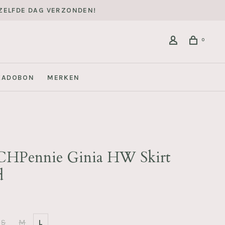
DEZELFDE DAG VERZONDEN!
0
KADOBON
MERKEN
HPennie Ginia HW Skirt
d
S
M
L