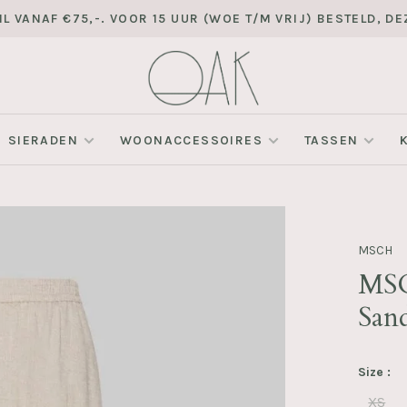
L VANAF €75,-. VOOR 15 UUR (WOE T/M VRIJ) BESTELD, 
SIERADEN
WOONACCESSOIRES
TASSEN
MSCH
MSC
San
Size :
XS