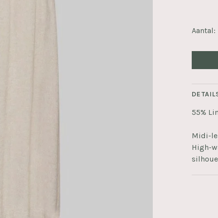
Aantal:
DETAIL
55% Li
Midi-le
High-wa
silhouet