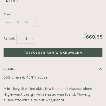
Sand
Size :
XS
S
M
L
€69,95
Aantal:
-
+
TOEVOEGEN AAN WINKELWAGEN
DETAILS
55% Linen & 45% Viscose
Midi-length A-line skirt in a linen and viscose blend.
High-waist design with elastic waistband. Flowing
silhouette with side slit. Regular fit.