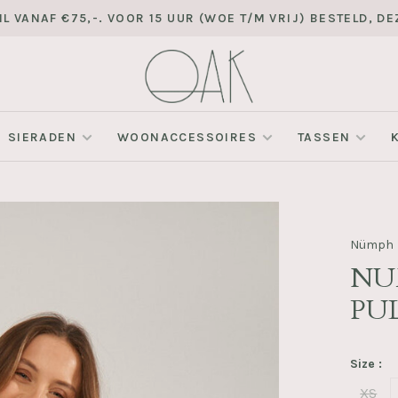
L VANAF €75,-. VOOR 15 UUR (WOE T/M VRIJ) BESTELD, 
SIERADEN
WOONACCESSOIRES
TASSEN
Nümph
NU
PUL
Size :
XS