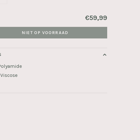
€59,99
NIET OP VOORRAAD
S
Polyamide
Viscose