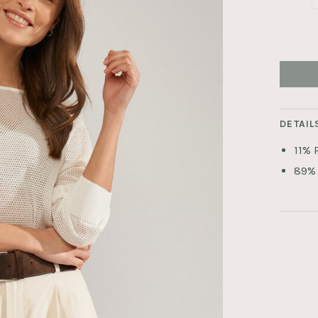
DETAIL
11% 
89% 