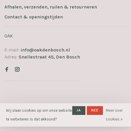
Afhalen, verzenden, ruilen & retourneren
Contact & openingstijden
OAK
E-mail:
info@oakdenbosch.nl
Adres:
Snellestraat 45, Den Bosch
© Copyright 2026 OAK
Wij slaan cookies op om onze website
- Powered
JA
NEE
Meer over
by
Lightspeed
- Theme by
te verbeteren. Is dat akkoord?
cookies »
Huysmans.me