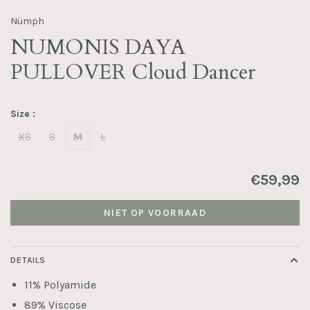
Nümph
NUMONIS DAYA
PULLOVER Cloud Dancer
Size :
XS
S
M
L
€59,99
NIET OP VOORRAAD
DETAILS
11% Polyamide
89% Viscose