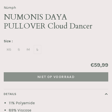
Nümph
NUMONIS DAYA
PULLOVER Cloud Dancer
Size :
XS
S
M
L
€59,99
NIET OP VOORRAAD
DETAILS
11% Polyamide
89% Viscose