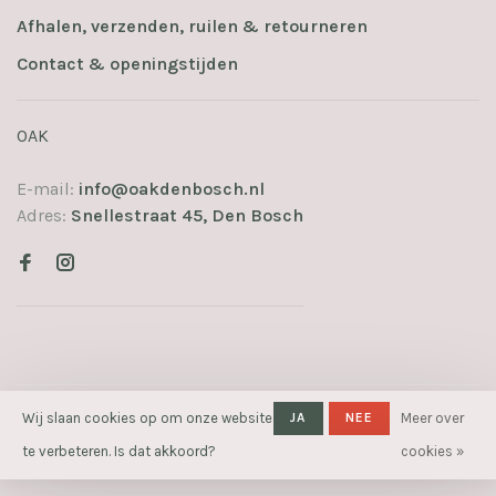
Afhalen, verzenden, ruilen & retourneren
Contact & openingstijden
OAK
E-mail:
info@oakdenbosch.nl
Adres:
Snellestraat 45, Den Bosch
© Copyright 2026 OAK
Wij slaan cookies op om onze website
- Powered
JA
NEE
Meer over
by
Lightspeed
- Theme by
te verbeteren. Is dat akkoord?
cookies »
Huysmans.me