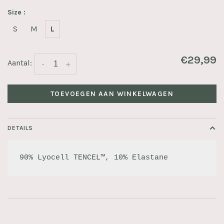
Size :
S
M
L
€29,99
Aantal:
-
+
TOEVOEGEN AAN WINKELWAGEN
DETAILS
90% Lyocell TENCEL™, 10% Elastane