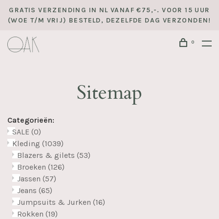
GRATIS VERZENDING IN NL VANAF €75,-. VOOR 15 UUR
(WOE T/M VRIJ) BESTELD, DEZELFDE DAG VERZONDEN!
0
Sitemap
Categorieën:
SALE
(0)
Kleding
(1039)
Blazers & gilets
(53)
Broeken
(126)
Jassen
(57)
Jeans
(65)
Jumpsuits & Jurken
(16)
Rokken
(19)